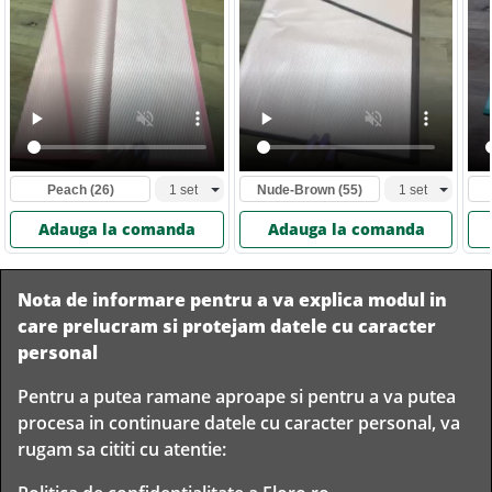
Peach
(26)
Nude-Brown
(55)
Adauga la comanda
Adauga la comanda
Nota de informare pentru a va explica modul in
care prelucram si protejam datele cu caracter
personal
Pentru a putea ramane aproape si pentru a va putea
Livram in
procesa in continuare datele cu caracter personal, va
orice
Garantam
Livrare
rugam sa cititi cu atentie:
localitate
livrarea in
rapida
din
siguranta
Romania