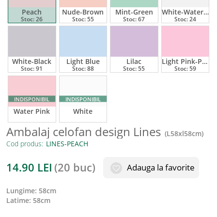
Peach
Nude-Brown
Mint-Green
White-Water Pink
Stoc:
26
Stoc:
55
Stoc:
67
Stoc:
24
White-Black
Light Blue
Lilac
Light Pink-Pink
Stoc:
91
Stoc:
88
Stoc:
55
Stoc:
59
INDISPONIBIL
INDISPONIBIL
Water Pink
White
Ambalaj celofan design Lines
(
L58xl58cm
)
Cod produs:
14.90
LEI
(
20 buc
)
Adauga la favorite
lungime
:
58cm
latime
:
58cm