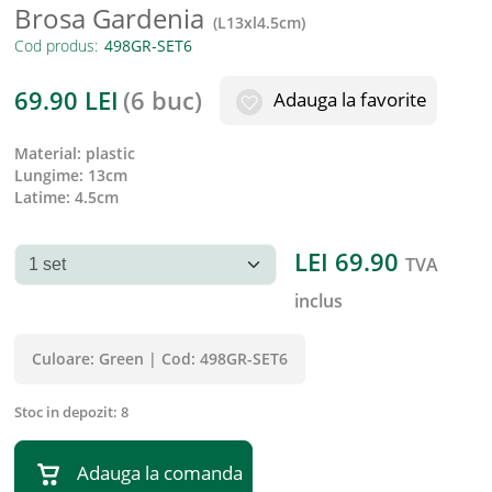
Brosa Gardenia
(
L13xl4.5cm
)
Cod produs:
69.90
LEI
(
6 buc
)
Adauga la favorite
material
:
plastic
lungime
:
13cm
latime
:
4.5cm
LEI
69.90
TVA
inclus
Culoare:
Green
|
Cod:
498GR-SET6
Stoc in depozit:
8
Adauga la comanda