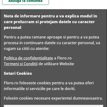
Adauga la comanda
Nota de informare pentru a va explica modul in
care prelucram si protejam datele cu caracter
personal
Pentru a putea ramane aproape si pentru a va putea
Livram in
procesa in continuare datele cu caracter personal, va
orice
Garantam
Livrare
rugam sa cititi cu atentie:
localitate
livrarea in
rapida
din
siguranta
Romania
Politica de confidentialitate
a Floro.ro
Termeni si Conditii
de utilizare Website
Setari Cookies
TIMP PENTRU
Floro.ro foloseste cookies pentru a va putea oferi
FLORISTI
informatiile si serviciile pe care le doriti.
Copyright © 2020 Toate drepturile rezervate
Folosim cookies necesare experientei dumneavoastra.
FLORO CLUB FLORIST S.R.L. - CUI 30314943
BD. TIMISOARA 80, BUCURESTI, ROMANIA