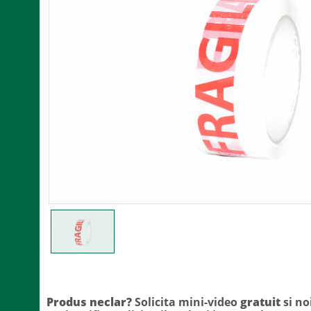
Produs neclar?
Solicita mini-video
gratuit
si no