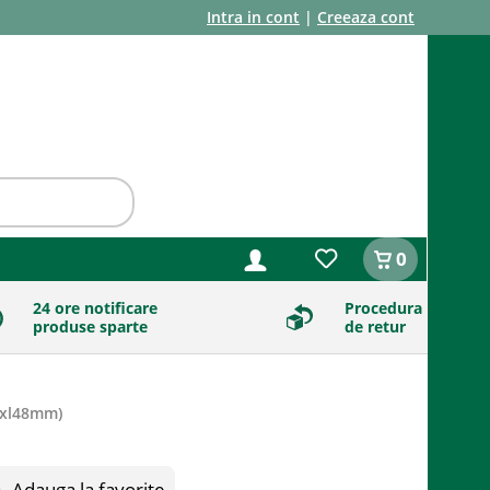
Intra in cont
|
Creeaza cont
0
24 ore notificare
Procedura
produse sparte
de retur
xl48mm
)
Adauga la favorite