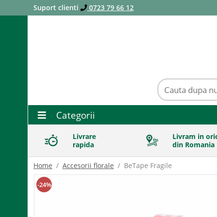
Suport clienti
0723 79 66 12
Categorii
Livrare
Livram in ori
rapida
din Romania
Home
Accesorii florale
BeTape Fragile
-
24
%