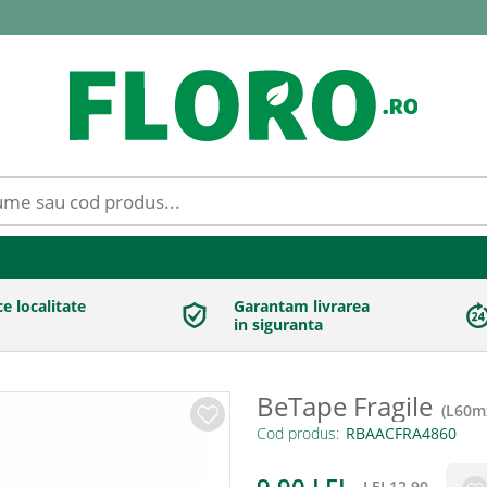
ce localitate
Garantam livrarea
in siguranta
BeTape Fragile
(
L60m
Cod produs:
LEI
12.90