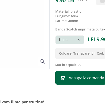
9.90
LEI
material
:
plastic
lungime
:
60m
latime
:
48mm
Banda Scotch imprimata cu text
LEI
9.9
Culoare:
Transparent
|
Cod:
Stoc in depozit:
70
Adauga la comanda
i vom filma pentru tine!